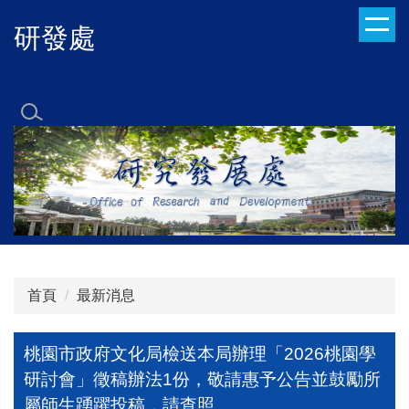
跳
研發處
到
主
要
內
容
區
首頁
最新消息
桃園市政府文化局檢送本局辦理「2026桃園學
研討會」徵稿辦法1份，敬請惠予公告並鼓勵所
屬師生踴躍投稿，請查照。