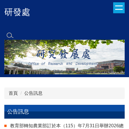
跳
研發處
到
主
要
內
容
區
首頁
公告訊息
公告訊息
教育部轉知農業部訂於本（115）年7月31日舉辦2026總