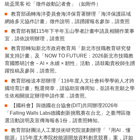
統盃黑客 松「徵件啟動記者會」（如附件）
教育部函轉海洋委員會海洋保育署辦理「海洋保護區域
網絡多元協作計畫」徵件說明，請踴躍報名參加，請查照
教育部有關115年下半年玉山學者計畫申請及相關作業事
宜，請依說明辦理，請查照
教育部轉知新北市政府教育局「新北市技職教育研究發
展支持計畫」及「NOW TO FUTURE：2026新北市技職教
育國際研討會－AI × 永續 × 韌性」活動，請鼓勵貴校師生踴
躍投稿及參與，請查照。
教育部檢送本部辦理「116年度人文社會科學學術人才跨
國培育計畫」甄選簡章，請協助宣傳周知，並請有意願之學
生依相關規定辦理申請作業，請查照。
【國科會】與德國在台協會(DIT)共同辦理2026年
「Falling Walls Labs德國創新挑戰賽在台北」之臺灣區徵
選活動說明及宣傳海報各1份，請查照轉知。
教育部財團法人工業技術研究院規劃辦理「『用AI．懂
能源』115年度大專院校能源開放資料創意競賽」案，詳如