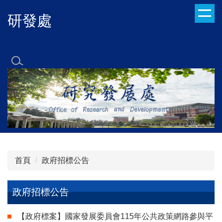
跳
研發處
到
主
要
內
容
區
首頁
政府招標公告
政府招標公告
【政府標案】國家發展委員會115年公共政策網路參與平