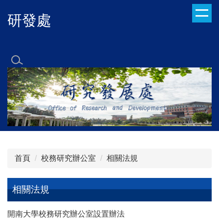
跳
研發處
到
主
要
內
容
區
首頁
校務研究辦公室
相關法規
相關法規
開南大學校務研究辦公室設置辦法