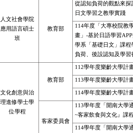
從認知負荷的觀點來探討
日文學習之教學實踐
人文社會學院
114
年度「大專校院教
應用語言碩士
教育部
畫」-基於日語學習AP
班
學系「基礎日文」課程
負荷、後設認知及學習
112
學年度樂齡大學計
教育部
113
學年度樂齡大學計
文化創意與治
114
學年度樂齡大學計
理進修學士學
113
學年度「開南大學
位學程
~客家飲食與文化』課
客家委員會
114
學年度「開南大學