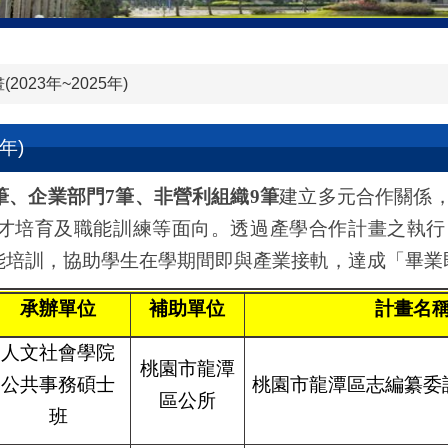
023年~2025年)
年)
筆、企業部門
7
筆、非營利組織
9
筆
建立多元合作關係
才培育及職能訓練等面向。透過產學合作計畫之執行
能培訓，協助學生在學期間即與產業接軌，達成「畢業
承辦單位
補助單位
計畫名
人文社會學院
桃園市龍潭
公共事務碩士
桃園市龍潭區志編纂委
區公所
班