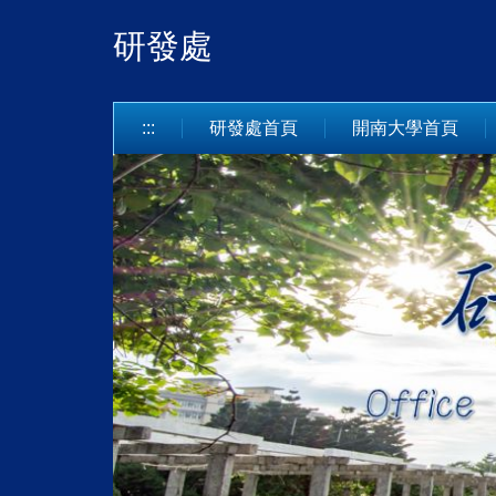
跳
研發處
到
主
要
內
:::
研發處首頁
開南大學首頁
容
區