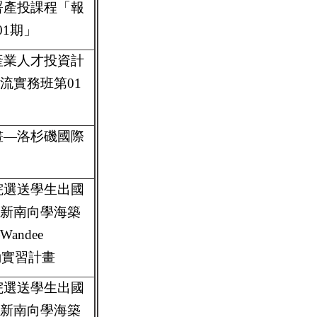
署產投課程「報
1期」
產業人才投資計
流實務班第01
畫—洛杉磯國際
院選送學生出國
「新南向學海築
andee
d 地勤實習計畫
院選送學生出國
「新南向學海築