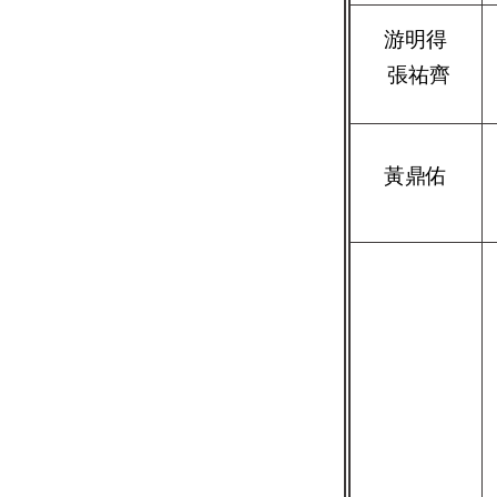
游明得
張祐齊
黃鼎佑