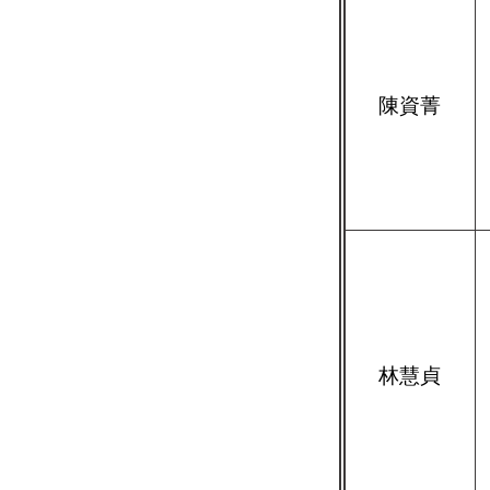
陳資菁
林慧貞