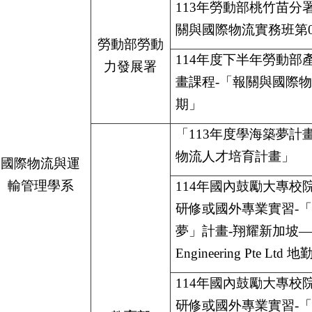
113
年勞動部桃竹苗分
關與國際物流實務班第0
勞動部勞動
114
年度下半年勞動部
力發展署
畫課程-「報關與國際物
期」
「113年度學海築夢計
物流人才培育計畫」
國際物流與運
輸管理學系
114
年國內鼓勵大專校
研修或國外專業實習-
夢」計畫-翔耀新加坡—W
Engineering Pte Lt
114
年國內鼓勵大專校
研修或國外專業實習-