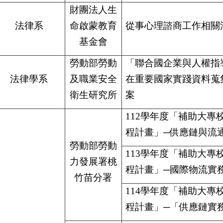
財團法人生
法律系
命啟蒙教育
從事心理諮商工作相關
基金會
勞動部勞動
「聯合國企業與人權指導原
法律學系
及職業安全
在重要國家實踐資料蒐
衛生研究所
案
112
學年度「補助大專
程計畫」─供應鏈與流
勞動部勞動
113
學年度「補助大專
力發展署桃
程計畫」─國際物流實
竹苗分署
114
學年度「補助大專
程計畫」─「供應鏈實