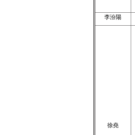
李汾陽
徐堯