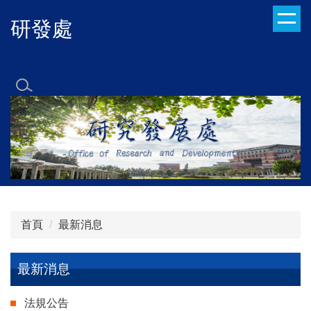
跳
研發處
到
主
要
內
容
區
首頁
最新消息
最新消息
法規公告