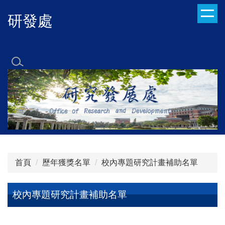
跳
研發處
到
主
要
內
容
區
首頁
歷年獲獎名單
校內專題研究計畫補助名單
校內專題研究計畫補助名單